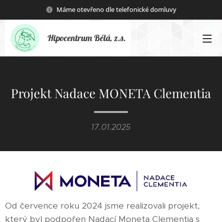
Máme otevřeno dle telefonické domluvy
Hipocentrum Bělá, z.s.
Projekt Nadace MONETA Clementia
17.01.2025
Od července roku 2024 jsme realizovali projekt,
který byl podpořen Nadací Moneta Clementia s