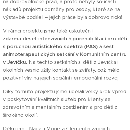
na dobrovolnické práci, a proto nebyly součástí
nákladů projektu odměny pro osoby, které se na
výstavbě podíleli – jejich práce byla dobrovolnická.
V rámci projektu jsme také uskutečnili
zdarma
deset intenzivních hiporehabilitací pro děti
s poruchou autistického spektra (PAS)
a
šest
animoterapeutických setkání v Komunitním centru
v Jevíčku.
Na těchto setkáních si děti z Jevíčka i
okolních vesnic užily kontakt se zvířaty, což mělo
pozitivní vliv na jejich sociální i emocionální rozvoj.
Díky tomuto projektu jsme udělali velký krok vpřed
v poskytování kvalitních služeb pro klienty se
zdravotním a mentálním postižením a pro děti z
širokého okolí.
Děkujeme Nadaci Moneta Clementia za jejich