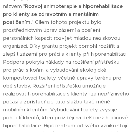
názvem "
Rozvoj animoterapie a hiporehabilitace
pro klienty se zdravotním a mentálním
postižením.
" Cílem tohoto projektu bylo
prostřednictvím úprav zázemí a posílení
personálních kapacit rozvíjet mladou neziskovou
organizaci. Díky grantu projekt pomohl rozšířit a
zlepšit zázemí pro práci s klienty při hiporehabilitaci.
Podpora pokryla náklady na rozšíření přístřešku
pro práci s koňmi a vybudování ekologické
kompostovací toalety, včetně úpravy terénu pro
obě stavby. Rozšíření přístřešku umožňuje
realizovat hiporehabilitace s klienty i za nepříznivého
počasí a zpřístupňuje tuto službu také méně
mobilním klientům. Vybudování toalety zvyšuje
pohodlí klientů, kteří přijíždějí na delší než hodinové
hiporehabilitace. Hipocentrum od svého vzniku stojí